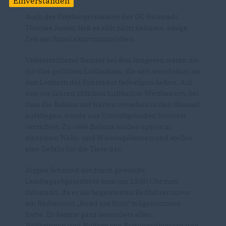
Einverstanden
Auch der Ortsbürgermeister der OG Neustadt,
Thomas Junior, ließ es sich nicht nehmen, einige
Zeit am Stand aktiv mitzuwirken.
Unbestreitbarer Renner bei den Jüngeren waren die
mit Gas gefüllten Luftballons, die sich wunderbar an
den Lenkern der Fahrräder befestigen ließen. Auf
den vor Jahren üblichen Luftballon-Wettbewerb, bei
dem die Ballons mit Karten versehen in den Himmel
aufstiegen, wurde aus Umweltgründen bewusst
verzichtet. Zu viele Ballons landen später in
einsamen Wald- und Wiesengebeteen und stellen
eine Gefahr für die Tiere dar.
Jürgen Schmied der frisch gewählte
Landtagsabgeordnete kam um 13:00 Uhr zum
Infostand, da er als begeisterten Radfahrer zuvor
am Radrennen „Rund um Köln“ teilgenommen
hatte. Er dankte ganz besonders allen
Helferinnen und Helfern von Rettungsdiensten und