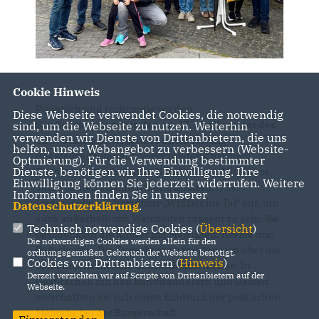
Cookie Hinweis
Pünktlich und rechtzeitig vor den
Diese Webseite verwendet Cookies, die notwendig
Straßensperrungentrafen am 17. Mai Vertreter des
sind, um die Webseite zu nutzen. Weiterhin
verwenden wir Dienste von Drittanbietern, die uns
CDU-Gemeindeverbandes unter Leitung
helfen, unser Webangebot zu verbessern (Website-
des stellvertretenden Vorsitzenden Christoph
Optmierung). Für die Verwendung bestimmter
Dienste, benötigen wir Ihre Einwilligung. Ihre
Zimmer am Kirchplatz in Neustadt ein. Mit einem
Einwilligung können Sie jederzeit widerrufen. Weitere
Team bauten sie einen Stand anlässlich der
Informationen finden Sie in unserer
traditionellen Fahrradtour „WIEDer ins Tal“ auf, um
Datenschutzerklärung
.
auch außerhalb von Wahlzeiten präsent zu sein. Sie
Technisch notwendige Cookies (
Übersicht
)
beschenkten die Kinder mit Malstiften, Kreide und
Die notwendigen Cookies werden allein für den
Süßigkeiten. Die Erwachsenen freuten sich über die
ordnungsgemäßen Gebrauch der Webseite benötigt.
Cookies von Drittanbietern (
Hinweis
)
Samentüten für eine bunten Blumenwiese. In
Derzeit verzichten wir auf Scripte von Drittanbietern auf der
Gesprächen mit den Randwanderern und Gästen
Webseite.
verschafften sie sich einen Eindruck der politischen
Meinung bei der Bürgerschaft.