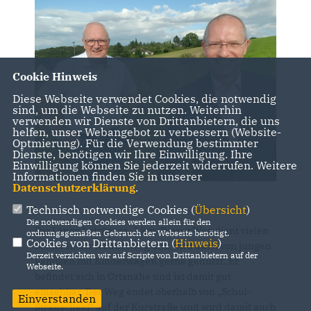
Cookie Hinweis
Diese Webseite verwendet Cookies, die notwendig
sind, um die Webseite zu nutzen. Weiterhin
verwenden wir Dienste von Drittanbietern, die uns
helfen, unser Webangebot zu verbessern (Website-
Optmierung). Für die Verwendung bestimmter
Dienste, benötigen wir Ihre Einwilligung. Ihre
Einwilligung können Sie jederzeit widerrufen. Weitere
Informationen finden Sie in unserer
Datenschutzerklärung
.
Technisch notwendige Cookies (
Übersicht
)
Die notwendigen Cookies werden allein für den
Die Länge beträgt ca. 1 km. Dieser Weg dient vielen
ordnungsgemäßen Gebrauch der Webseite benötigt.
Cookies von Drittanbietern (
Hinweis
)
Senioren als Wanderweg und wird auch von jungen
Derzeit verzichten wir auf Scripte von Drittanbietern auf der
Familien mit Kinderwagen gerne genutzt. Er
Webseite.
befindet sich in Ortsnähe und ist damit gut
einsehbar. Der Weg endet oberhalb von „Schul-
Einverstanden
Strauscheid“ auf der Kurstraße und wird damit auch