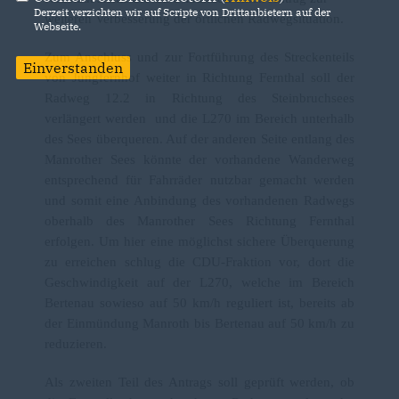
Derzeit verzichten wir auf Scripte von Drittanbietern auf der
weiteren Verbesserung der örtlichen Radwegsituation.
Webseite.
Zum Anschluss und zur Fortführung des Streckenteils
Einverstanden
von Jungfernhof weiter in Richtung Fernthal soll der
Radweg 12.2 in Richtung des Steinbruchsees
verlängert werden und die L270 im Bereich unterhalb
des Sees überqueren. Auf der anderen Seite entlang des
Manrother Sees könnte der vorhandene Wanderweg
entsprechend für Fahrräder nutzbar gemacht werden
und somit eine Anbindung des vorhandenen Radwegs
oberhalb des Manrother Sees Richtung Fernthal
erfolgen. Um hier eine möglichst sichere Überquerung
zu erreichen schlug die CDU-Fraktion vor, dort die
Geschwindigkeit auf der L270, welche im Bereich
Bertenau sowieso auf 50 km/h reguliert ist, bereits ab
der Einmündung Manroth bis Bertenau auf 50 km/h zu
reduzieren.
Als zweiten Teil des Antrags soll geprüft werden, ob