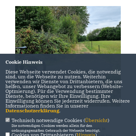
Cookie Hinweis
Diese Webseite verwendet Cookies, die notwendig
sind, um die Webseite zu nutzen. Weiterhin
verwenden wir Dienste von Drittanbietern, die uns
helfen, unser Webangebot zu verbessern (Website-
Optmierung). Für die Verwendung bestimmter
Dienste, benötigen wir Ihre Einwilligung. Ihre
Einwilligung können Sie jederzeit widerrufen. Weitere
Informationen finden Sie in unserer
Datenschutzerklärung
.
Technisch notwendige Cookies (
Übersicht
)
Die notwendigen Cookies werden allein für den
Auf der letzten Sitzung des Ortsgemeinderats in
ordnungsgemäßen Gebrauch der Webseite benötigt.
Cookies von Drittanbietern (
Hinweis
)
Neustadt stellte die CDU Fraktion einen Antrag zur